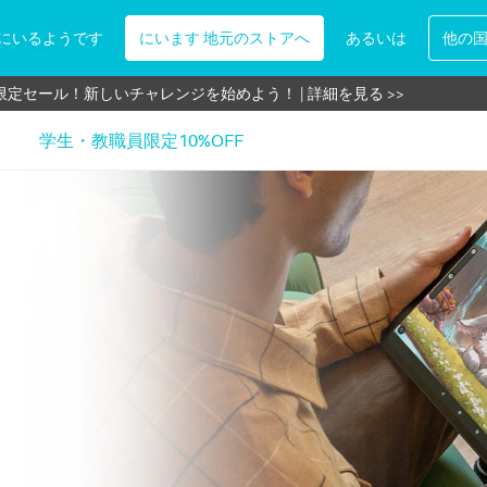
にいるようです
にいます 地元のストアへ
あるいは
他の
教職員向け、全製品を表示価格の更に10％割引 | 詳細を見る >
限定セール！新しいチャレンジを始めよう！ | 詳細を見る >>
新規登録2000円引きクーポンGET | 詳細を見る >>
学生・教職員限定10%OFF