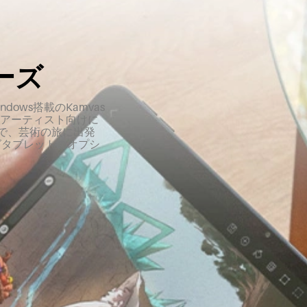
リーズ
ows搭載のKamvas
のアーティスト向けに
ーズまで、芸術の旅に出発
グタブレットのオプシ