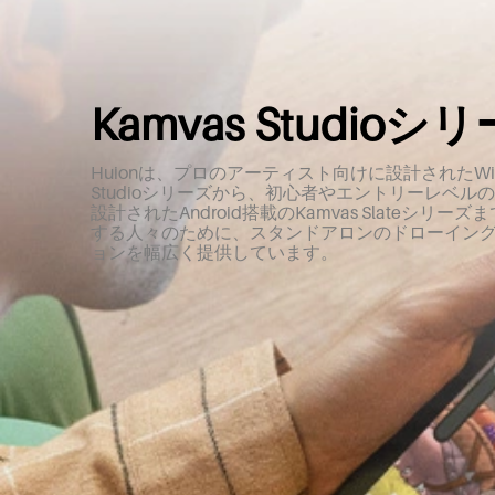
Kamvas Studioシ
Huionは、プロのアーティスト向けに設計されたWind
Studioシリーズから、初心者やエントリーレベル
設計されたAndroid搭載のKamvas Slateシリ
する人々のために、スタンドアロンのドローイン
ョンを幅広く提供しています。