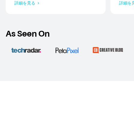
詳細を見る
詳細を
載 スタンド付き
別に、
ングをご
27の
紹介し
い。
As Seen On