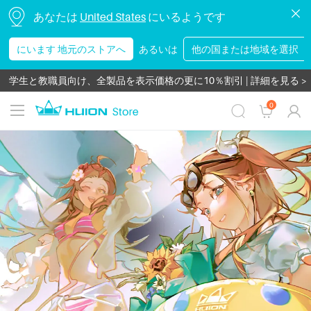
あなたは
United States
にいるようです
にいます 地元のストアへ
あるいは
他の国または地域を選択
新規登録2000円引きクーポンGET | 詳細を見る >>
学生と教職員向け、全製品を表示価格の更に10％割引 | 詳細を見る >
期間限定セール！新しいチャレンジを始めよう！ | 詳細を見る >>
0