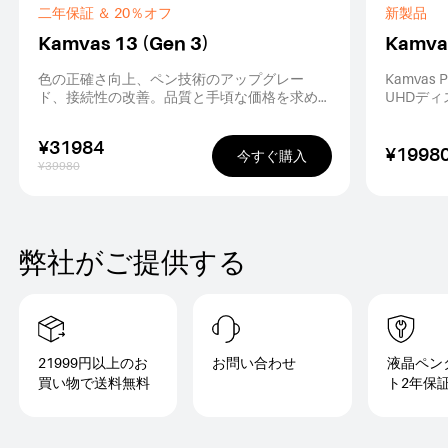
二年保証 ＆ 20％オフ
新製品
Kamvas 13 (Gen 3)
Kamvas
色の正確さ向上、ペン技術のアップグレー
Kamvas 
ド、接続性の改善。品質と手頃な価格を求め
UHDデ
る初心者アーティストに最適です。
スプレイ
PenTe
¥31984
Canvas
¥1998
今すぐ購入
¥39980
ョンレポ
弊社がご提供する
21999円以上のお
お問い合わせ
液晶ペン
買い物で送料無料
ト2年保