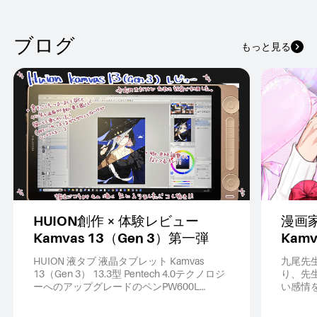
ブログ
もっと見る
HUION創作 × 体験レビュー
漫画
Kamvas 13（Gen 3）第一弾
Kam
ビュ
HUION 液タブ 液晶タブレット Kamvas
九尾先
開！
13（Gen 3） 13.3型 Pentech 4.0テクノロジ
り、先
ーへのアップグレードのペンPW600L
い感情
16384レベルの筆圧検知に対応 Delta E<1.5
士の複
の色精度 色空間設定可能 ダブルダイヤル搭
深い共