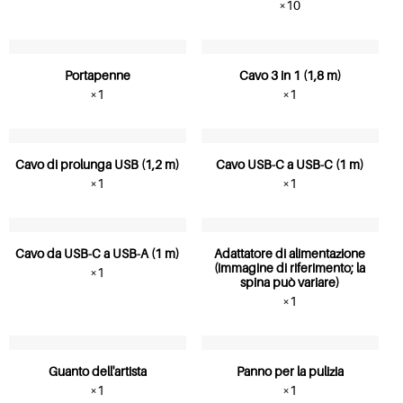
×10
Portapenne
Cavo 3 in 1 (1,8 m)
×1
×1
Cavo di prolunga USB (1,2 m)
Cavo USB-C a USB-C (1 m)
×1
×1
Cavo da USB-C a USB-A (1 m)
Adattatore di alimentazione
(immagine di riferimento; la
×1
spina può variare)
×1
Guanto dell'artista
Panno per la pulizia
×1
×1