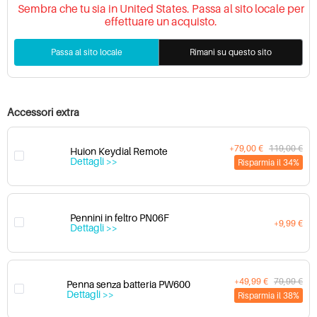
Sembra che tu sia in United States. Passa al sito locale per
effettuare un acquisto.
Passa al sito locale
Rimani su questo sito
Accessori extra
+79,00 €
119,00 €
Huion Keydial Remote
Dettagli >>
Risparmia il 34%
Pennini in feltro PN06F
+9,99 €
Dettagli >>
+49,99 €
79,99 €
Penna senza batteria PW600
Dettagli >>
Risparmia il 38%