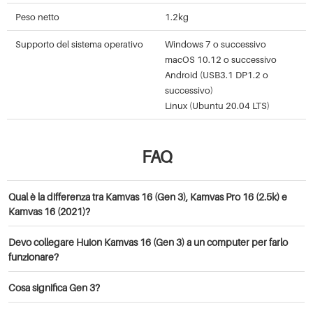
Peso netto
1.2kg
Supporto del sistema operativo
Windows 7 o successivo
macOS 10.12 o successivo
Android (USB3.1 DP1.2 o
successivo)
Linux (Ubuntu 20.04 LTS)
FAQ
Qual è la differenza tra Kamvas 16 (Gen 3), Kamvas Pro 16 (2.5k) e
Kamvas 16 (2021)?
Le principali differenze tra Kamvas 16 (Gen 3), Kamvas Pro 16 (2.5K)
Devo collegare Huion Kamvas 16 (Gen 3) a un computer per farlo
e Kamvas 16 (2021) risiedono nella risoluzione e nella tecnologia
funzionare?
della penna. Sia Kamvas 16 (Gen 3) che Kamvas Pro 16 (2.5K) offrono
una risoluzione di 2560×1440, mentre Kamvas 16 (2021) offre una
Sì, Huion Kamvas 16 (Gen 3) è un monitor da disegno. Devi collegare
Cosa significa Gen 3?
risoluzione di 1920×1080. Inoltre, Kamvas 16 (Gen 3) è dotato di
il monitor a un computer/laptop/dispositivo Android per farlo
tecnologia PenTech 4.0, mentre Kamvas Pro 16 (2.5K) e Kamvas 16
funzionare.
Gen 3 indica la terza generazione del display della serie Kamvas,