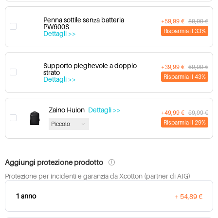
Penna sottile senza batteria
+59,99 €
89,99 €
PW600S
Risparmia il 33%
Dettagli >>
Supporto pieghevole a doppio
+39,99 €
69,99 €
strato
Risparmia il 43%
Dettagli >>
Zaino Huion
Dettagli >>
+49,99 €
69,99 €
Risparmia il 29%
Piccolo
Aggiungi protezione prodotto
Protezione per incidenti e garanzia da Xcotton (partner di AIG)
1 anno
+ 54,89 €