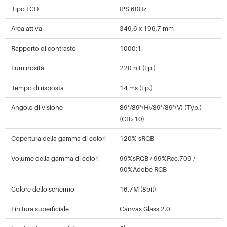
Tipo LCD
IPS 60Hz
Area attiva
349,6 x 196,7 mm
Rapporto di contrasto
1000:1
Luminosità
220 nit (tip.)
Tempo di risposta
14 ms (tip.)
Angolo di visione
89°/89°(H)/89°/89°(V) (Typ.)
(CR>10)
Copertura della gamma di colori
120% sRGB
Volume della gamma di colori
99%sRGB / 99%Rec.709 /
90%Adobe RGB
Colore dello schermo
16.7M (8bit)
Finitura superficiale
Canvas Glass 2.0