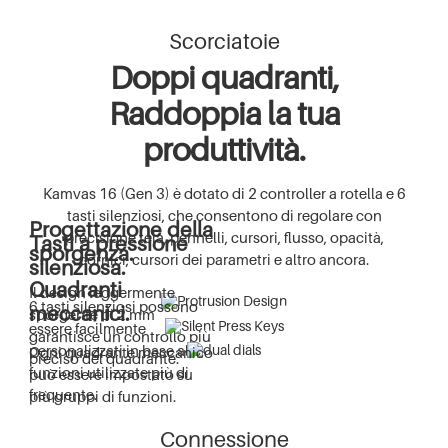
Scorciatoie
Doppi quadranti,
Raddoppia la tua
produttività.
Kamvas 16 (Gen 3) è dotato di 2 controller a rotella e 6
tasti silenziosi, che consentono di regolare con
Progettazione della
precisione tela, pennelli, cursori, flusso, opacità,
Tasti a pressione
sporgenza.
cornici, cursori dei parametri e altro ancora.
silenziosa.
Quadranti
Il design leggermente
6 tasti silenziosi possono
meccanici.
sporgente di 2 mm
essere facilmente
garantisce un controllo più
personalizzati in base alle
Ogni quadrante meccanico
preciso del quadrante.
funzioni utilizzate più di
può essere impostato su
frequente.
più gruppi di funzioni.
Connessione