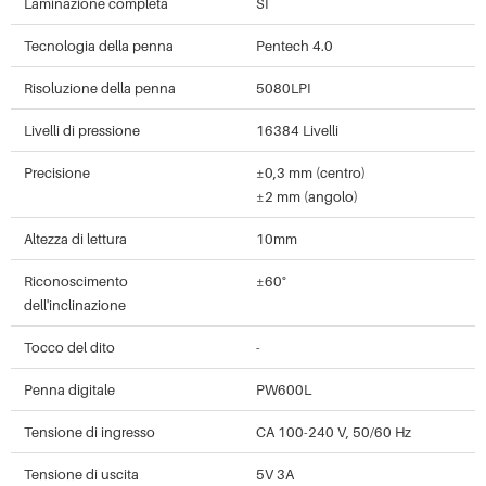
Laminazione completa
SÌ
Tecnologia della penna
Pentech 4.0
Risoluzione della penna
5080LPI
Livelli di pressione
16384 Livelli
Precisione
±0,3 mm (centro)
±2 mm (angolo)
Altezza di lettura
10mm
Riconoscimento
±60°
dell'inclinazione
Tocco del dito
-
Penna digitale
PW600L
Tensione di ingresso
CA 100-240 V, 50/60 Hz
Tensione di uscita
5V 3A