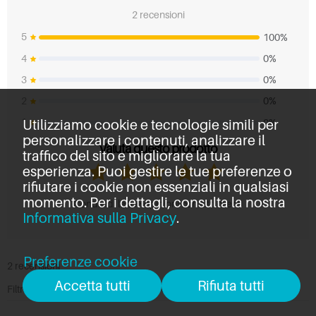
2 recensioni
5
100%
4
0%
3
0%
2
0%
1
0%
Utilizziamo cookie e tecnologie simili per
personalizzare i contenuti, analizzare il
Valuta questo prodotto
traffico del sito e migliorare la tua
esperienza. Puoi gestire le tue preferenze o
rifiutare i cookie non essenziali in qualsiasi
momento. Per i dettagli, consulta la nostra
Condividi le tue opinioni con altri clienti
Informativa sulla Privacy
.
Preferenze cookie
2 recensioni
Accetta tutti
Rifiuta tutti
Filtra per:
Tutte le recensioni
Ordina per:
Più recenti
Tutte le recensioni
Più recenti