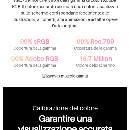
RGB. Il colore accurato assicura che i colori visualizzati
sullo schermo corrispondano fedelmente alle
illustrazioni, ai fumetti, alle animazioni e ad altre opere
d'arte originali.
99% sRGB
99% Rec.709
Copertura della gamma
Copertura della gamma
90% Adobe RGB
16.7 Million
Copertura della gamma
Colore dello schermo
Calibrazione del colore
Garantire una
visualizzazione accurata