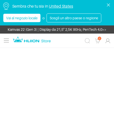
Sembra che tu sia in
United States
Huion Note E | Il taccuino elettronico >>
Vai al negozio locale
o
Scegli un altro paese o regione
Saldi Estivi Huion | Sconto fino a 700 € >>
Kamvas 22 (Gen 3) | Display da 21,5'' 2,5K 90Hz, PenTech 4.0>>
Kamvas Pro 16 V2 | La tua scelta di qualità. >>
0
Articoli in saldo con sconti fino a 220 € >>