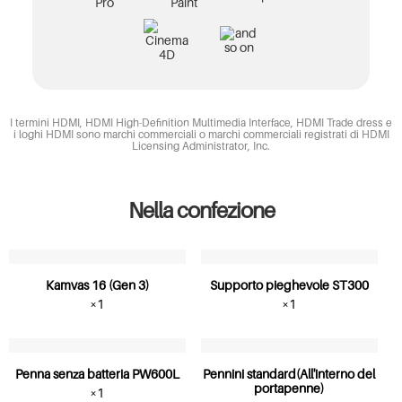
I termini HDMI, HDMI High-Definition Multimedia Interface, HDMI Trade dress e
i loghi HDMI sono marchi commerciali o marchi commerciali registrati di HDMI
Licensing Administrator, Inc.
Nella confezione
Kamvas 16 (Gen 3)
Supporto pieghevole ST300
×1
×1
Penna senza batteria PW600L
Pennini standard(All'interno del
portapenne)
×1