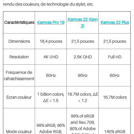
rendu des couleurs, de technologie du stylet, etc.
Kamvas 22 (Gen
Caractéristiques
Kamvas Pro 19
Kamvas 22 Plus
3)
Dimensions
18,4 pouces
21,5 pouces
21,5 pouces
Résolution
4K UHD
2.5K QHD
Full HD
Fréquence de
60Hz
90Hz
60Hz
rafraîchissement
1 billion colors,
16.7M colors, ΔE
Écran couleur
16.7M colors
ΔE < 1.5
< 1.2
99% of sRGB
and Rec.709,
99% sRGB, 96%
90% of Adobe
Mode couleur
Adobe RGB,
140% sRGB