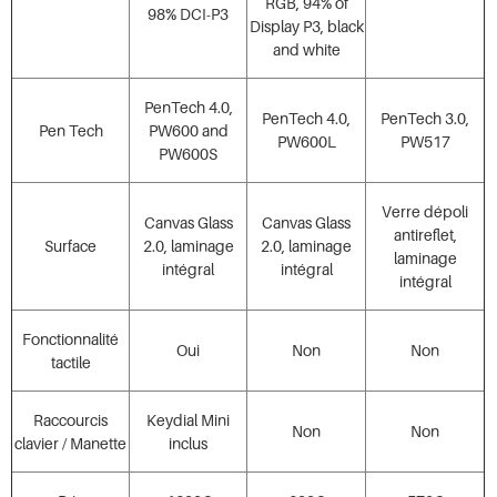
RGB, 94% of
98% DCI-P3
Display P3, black
and white
PenTech 4.0,
PenTech 4.0,
PenTech 3.0,
Pen Tech
PW600 and
PW600L
PW517
PW600S
Verre dépoli
Canvas Glass
Canvas Glass
antireflet,
Surface
2.0, laminage
2.0, laminage
laminage
intégral
intégral
intégral
Fonctionnalité
Oui
Non
Non
tactile
Raccourcis
Keydial Mini
Non
Non
clavier / Manette
inclus