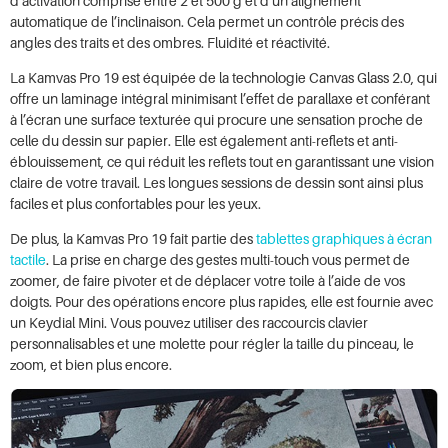
d’activation comprise entre 2 et 500 g et d’un alignement
automatique de l’inclinaison. Cela permet un contrôle précis des
angles des traits et des ombres. Fluidité et réactivité.
La Kamvas Pro 19 est équipée de la technologie Canvas Glass 2.0, qui
offre un laminage intégral minimisant l’effet de parallaxe et conférant
à l’écran une surface texturée qui procure une sensation proche de
celle du dessin sur papier. Elle est également anti-reflets et anti-
éblouissement, ce qui réduit les reflets tout en garantissant une vision
claire de votre travail. Les longues sessions de dessin sont ainsi plus
faciles et plus confortables pour les yeux.
De plus, la Kamvas Pro 19 fait partie des
tablettes graphiques à écran
tactile
. La prise en charge des gestes multi-touch vous permet de
zoomer, de faire pivoter et de déplacer votre toile à l’aide de vos
doigts. Pour des opérations encore plus rapides, elle est fournie avec
un Keydial Mini. Vous pouvez utiliser des raccourcis clavier
personnalisables et une molette pour régler la taille du pinceau, le
zoom, et bien plus encore.