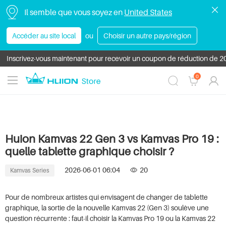
Il semble que vous soyez en
United States
Accéder au site local
ou
Choisir un autre pays/région
Inscrivez-vous maintenant pour recevoir un coupon de réduction de 20 
Nouveau arrivé: PenTech 4.0: Kamvas Pro 24 (Gen 3) & Kamvas Pro 16 
0
Huion Kamvas 22 Gen 3 vs Kamvas Pro 19 :
quelle tablette graphique choisir ?
2026-06-01 06:04
20
Kamvas Series
Pour de nombreux artistes qui envisagent de changer de tablette
graphique, la sortie de la nouvelle Kamvas 22 (Gen 3) soulève une
question récurrente : faut-il choisir la Kamvas Pro 19 ou la Kamvas 22