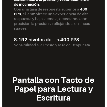
sensibilidad a la presión
y
reconocimiento
de inclinación
.
Con una tasa de respuesta superior a
400
PPS
, el lápiz ofrece una experiencia de alta
respuesta y baja latencia, detectando con
precisión la presión y reflejándola en líneas
suaves.
8.192 niveles de
>400 PPS
Sensibilidad a la Presión
Tasa de Respuesta
Pantalla con Tacto de
Papel para Lectura y
Escritura