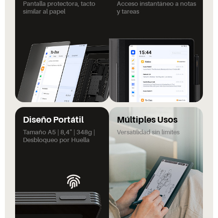
Pantalla protectora, tacto
Acceso instantáneo a notas
similar al papel
y tareas
Diseño Portátil
Múltiples Usos
Tamaño A5 | 8,4" | 348g |
Versatilidad sin límites
Desbloqueo por Huella