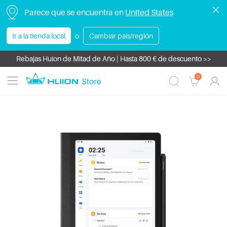
Parece que se encuentra en
United States
Los envíos a zonas insulares pueden estar sujetos a aranceles, que corr
Kamvas Pro 16 V2 | Tu Elección de Calidad.>>
Ir a la tienda local
o
Cambiar país/región
Productos en Liquidación | Ahorro hasta 220 € >>
Rebajas Huion de Mitad de Año | Hasta 800 € de descuento >>
Huion Note E | El Cuaderno Electrónico >>
0
Kamvas 22 (Gen 3) | Pantalla de 21,5'' 2.5K 90 Hz, PenTech 4.0>>