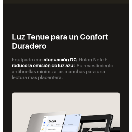
Luz Tenue para un Confort
Duradero
Equipado con
atenuación DC
, Huion Note E
reduce la emisión de luz azul
. Su revestimiento
antihuellas minimiza las manchas para una
lectura más placentera.