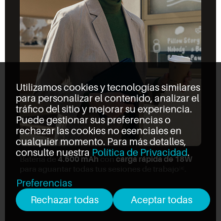
Utilizamos cookies y tecnologías similares
para personalizar el contenido, analizar el
tráfico del sitio y mejorar su experiencia.
Puede gestionar sus preferencias o
rechazar las cookies no esenciales en
cualquier momento. Para más detalles,
consulte nuestra
Política de Privacidad
.
Batería de
4.500 mAh
con
carga rápida de 18W
para aguantar todas tus sesiones de trabajo
.
[4]
Preferencias
Rechazar todas
Aceptar todas