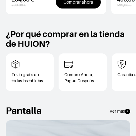
254,00 €
499,00
Comprar ahora
299,00 €
599,00 €
¿Por qué comprar en la tienda
de HUION?
Envío gratis en
Compre Ahora,
Garantía 
todas las tabletas
Pague Después
Pantalla
Ver más