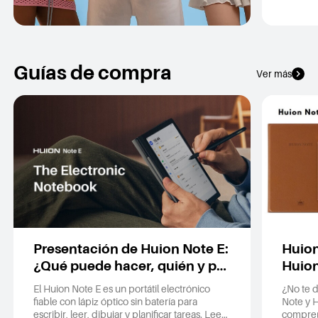
Guías de compra
Ver más
Presentación de Huion Note E:
Huion
¿Qué puede hacer, quién y por
Huion
qué elegirlo?
elegi
El Huion Note E es un portátil electrónico
¿No te 
fiable con lápiz óptico sin batería para
Note y 
escribir, leer, dibujar y planificar tareas. Lee
compren