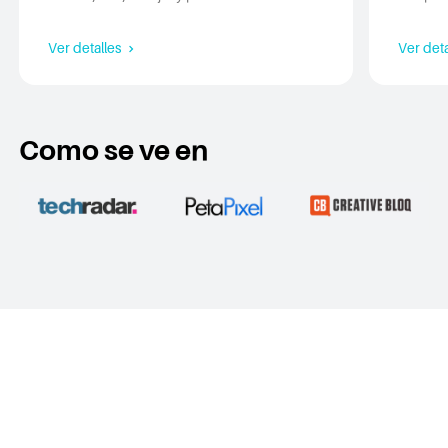
este artículo para obtener más información.
elegir e
necesid
Ver detalles
Ver det
Como se ve en