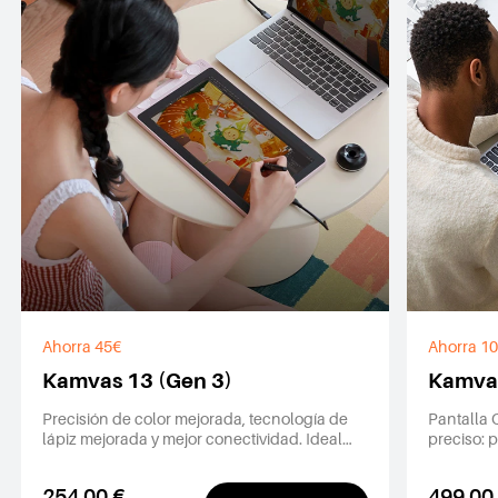
Ahorra 45€
Ahorra 1
Kamvas 13 (Gen 3)
Kamvas
Precisión de color mejorada, tecnología de
Pantalla 
lápiz mejorada y mejor conectividad. Ideal
preciso: 
para artistas principiantes que buscan
llevar su 
calidad y asequibilidad.