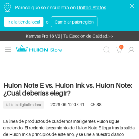
Parece que se encuentra en
United States
Huion Note E | El Cuaderno Electrónico >>
Ir a la tienda local
o
Cambiar país/región
Kamvas 22 (Gen 3) | Pantalla de 21,5'' 2.5K 90 Hz, PenTech 4.0>>
Kamvas Pro 16 V2 | Tu Elección de Calidad.>>
Los envíos a zonas insulares pueden estar sujetos a aranceles, que corr
0
Productos en Liquidación | Ahorro hasta 220 € >>
Rebajas Huion de Mitad de Año | Hasta 800 € de descuento >>
Huion Note E vs. Huion Ink vs. Huion Note:
¿Cuál deberías elegir?
2026-06-12 07:41
88
tableta digitalizadora
La línea de productos de cuadernos inteligentes Huion sigue
creciendo. El reciente lanzamiento de Huion Note E llega tras la salida
de Huion Ink a principios de este año, y se une a nuestro clásico