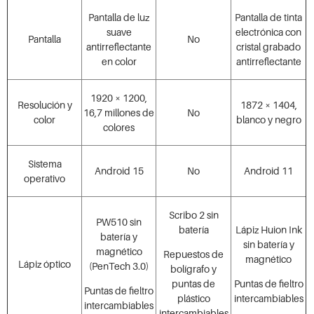
Pantalla de luz
Pantalla de tinta
suave
electrónica con
Pantalla
No
antirreflectante
cristal grabado
en color
antirreflectante
1920 × 1200,
Resolución y
1872 × 1404,
16,7 millones de
No
color
blanco y negro
colores
Sistema
Android 15
No
Android 11
operativo
Scribo 2 sin
PW510 sin
batería
Lápiz Huion Ink
batería y
sin batería y
magnético
Repuestos de
magnético
Lápiz óptico
(PenTech 3.0)
bolígrafo y
puntas de
Puntas de fieltro
Puntas de fieltro
plástico
intercambiables
intercambiables
intercambiables