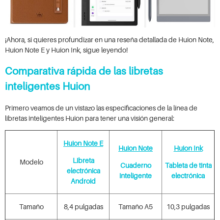
¡Ahora, si quieres profundizar en una reseña detallada de Huion Note,
Huion Note E y Huion Ink, sigue leyendo!
Comparativa rápida de las libretas
inteligentes Huion
Primero veamos de un vistazo las especificaciones de la línea de
libretas inteligentes Huion para tener una visión general:
Huion Note E
Huion Note
Huion Ink
Libreta
Modelo
Cuaderno
Tableta de tinta
electrónica
inteligente
electrónica
Android
Tamaño
8,4 pulgadas
Tamaño A5
10,3 pulgadas