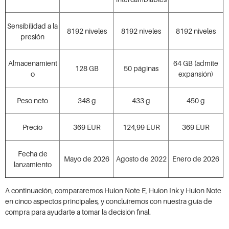
Sensibilidad a la
8192 niveles
8192 niveles
8192 niveles
presión
Almacenamient
64 GB (admite
128 GB
50 páginas
o
expansión)
Peso neto
348 g
433 g
450 g
Precio
369 EUR
124,99 EUR
369 EUR
Fecha de
Mayo de 2026
Agosto de 2022
Enero de 2026
lanzamiento
A continuación, compararemos Huion Note E, Huion Ink y Huion Note
en cinco aspectos principales, y concluiremos con nuestra guía de
compra para ayudarte a tomar la decisión final.