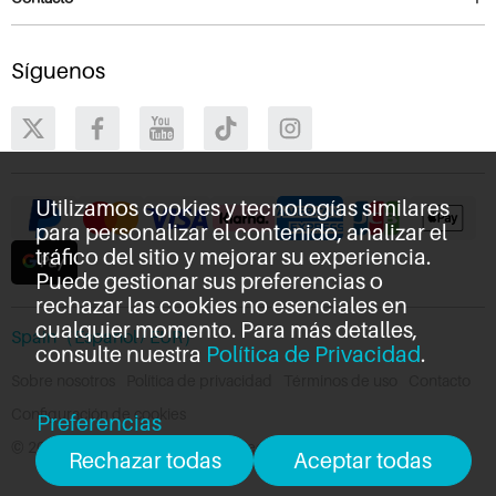
Síguenos
Utilizamos cookies y tecnologías similares
para personalizar el contenido, analizar el
tráfico del sitio y mejorar su experiencia.
Puede gestionar sus preferencias o
rechazar las cookies no esenciales en
cualquier momento. Para más detalles,
Spain（Español / EUR）
consulte nuestra
Política de Privacidad
.
Sobre nosotros
Política de privacidad
Términos de uso
Contacto
Configuración de cookies
Preferencias
© 2011-2026 Huion. Todos los derechos reservados.
Rechazar todas
Aceptar todas